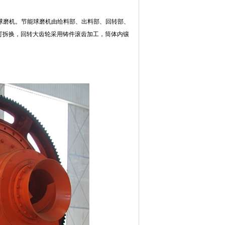
能球磨机。节能球磨机由给料部、出料部、回转部、
可拆换，回转大齿轮采用铸件滚齿加工，筒体内镶