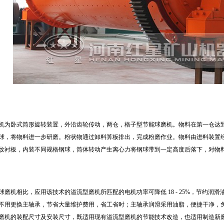
机为卧式筒形旋转装置，外沿齿轮传动，两仓，格子型节能球磨机。物料在第一仓达
球，将物料进一步研磨。粉状物通过卸料箅板排出，完成粉磨作业。物料由进料装置
纹衬板，内装不同规格钢球，筒体转动产生离心力将钢球带到一定高度后落下，对物
磨机相比，应用该技术的溢流型磨机所匹配的电机功率可降低 18 - 25%，节约润滑油 7
不用更换主轴承，节省大量维护费用，省工省时；主轴承润滑采用油脂，便捷干净，
磨机的装配尺寸及安装尺寸，既适用现有溢流型磨机的节能技术改造，也适用制造新