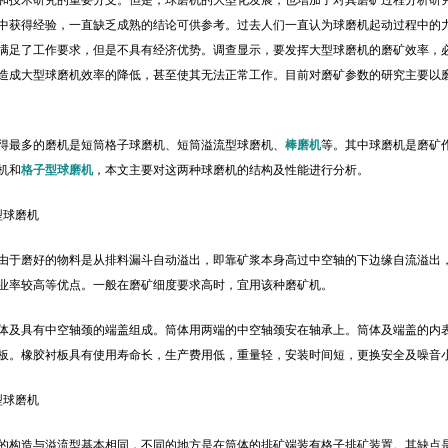
和技术研究的重要分支。但是，球磨机的大型化发展，也增加了对其磨矿过程分析研究
中获得经验，一直缺乏成熟的结论可供参考。过去人们一直认为球磨机起动过程中的
满足了工作要求，但是不具有经济优势。调查显示，要发挥大型球磨机的磨矿效率，
造成大型球磨机效率的降低，甚至使其无法正常工作。目前对磨矿参数的研究主要以
得最多的磨机是短筒格子球磨机、短筒溢流型球磨机、
棒磨机
等。其中球磨机是磨矿
机和
格子型球磨机
，本文主要对这两种球磨机的结构及性能进行分析。
型球磨机
由于磨好的物料是从排料漏斗自动溢出，即靠矿浆本身高过中空轴的下边缘自流溢出
业率较高等优点。一般在磨矿细度要求高时，宜用该种磨矿机。
体及具有中空轴颈的端盖组成。筒体用两端的中空轴颈安在轴承上。筒体及端盖的内
板。橡胶衬板具有使用寿命长，生产费用低，重量轻，安装时间短，更换安全及噪音
型球磨机
的构造与溢流型基本相同，不同的地方是在筒体的排矿端装有格子排矿装置。其缺点