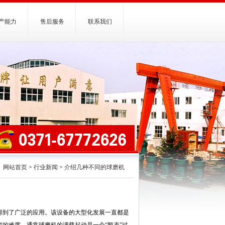
产能力
售后服务
联系我们
网站首页
>
行业新闻
>
介绍几种不同的球磨机
得到了广泛的应用。该设备的大型化发展一直都是