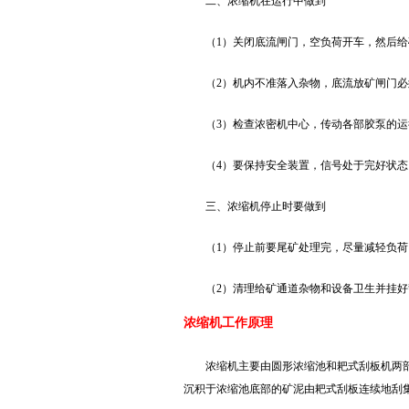
二、浓缩机在运行中做到
（1）关闭底流闸门，空负荷开车，然后给
（2）机内不准落入杂物，底流放矿闸门
（3）检查浓密机中心，传动各部胶泵的
（4）要保持安全装置，信号处于完好状态
三、浓缩机停止时要做到
（1）停止前要尾矿处理完，尽量减轻负
（2）清理给矿通道杂物和设备卫生并挂
浓缩机工作原理
浓缩机主要由圆形浓缩池和耙式刮板机两
沉积于浓缩池底部的矿泥由耙式刮板连续地刮