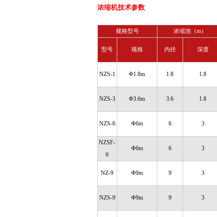
浓缩机技术参数
规格型号
浓缩池（m）
型号
规格
内径
深度
NZS-1
Φ1.8m
1.8
1.8
NZS-3
Φ3.6m
3.6
1.8
NZS-6
Φ6m
6
3
NZSF-
Φ6m
6
3
6
NZ-9
Φ9m
9
3
NZS-9
Φ9m
9
3