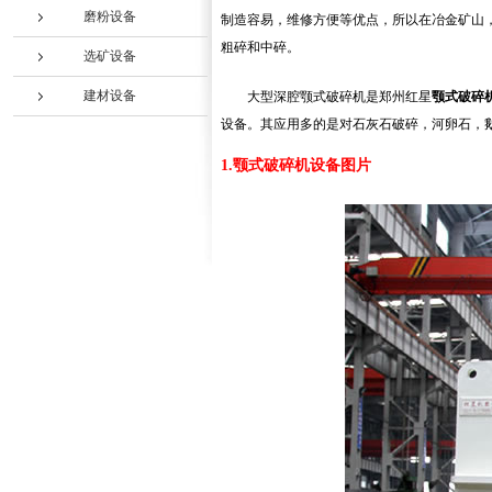
磨粉设备
制造容易，维修方便等优点，所以在冶金矿山
粗碎和中碎。
选矿设备
建材设备
大型深腔颚式破碎机是郑州红星
颚式破碎
设备。其应用多的是对石灰石破碎，河卵石，
1.颚式破碎机设备图片