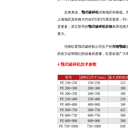
总体来说，
颚式破碎机
河南地区价格低。先
上海地区其价格大约在8万至9万甚至更高；PE-
至更多；其它型号的
颚式破碎机价格
差异也很
更大。
河南红星颚式破碎机公司生产的
河南颚破
的实力证明我们的设备的质量，红星欢迎广大
4.颚式破碎机技术参数
型号
进料口尺寸 (mm）
最大进料粒度 
PE 150×250
150×250
125
PE 200×300
200×300
180
PE 200×350
200×350
180
PE 250×400
250×400
210
PE 400×600
400×600
340
PE 500×750
500×750
425
PE 600×750
600×750
500
PE 600×900
600×900
500
PE 750×1060
750×1060
630