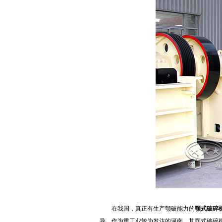
在我国，真正有生产颚破能力的
颚式破碎
异，作为重工业较为发达的河南，其颚式破碎