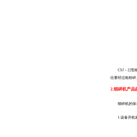
CSJ－2
往要经过粗粉碎
2.细碎机产
细碎机的保
1.设备开