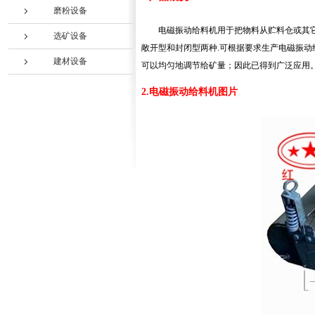
磨粉设备
电磁振动给料机用于把物料从贮料仓或其
选矿设备
敞开型和封闭型两种.可根据要求生产电磁振动
建材设备
可以均匀地调节给矿量；因此已得到广泛应用
2.电磁振动给料机图片