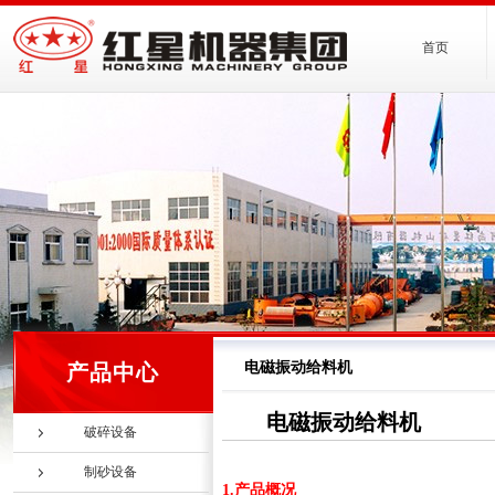
首页
电磁振动给料机
产品中心
电磁振动给料机
破碎设备
制砂设备
1.产品概况