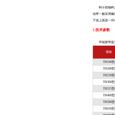
料斗把物料
动带一般采用橡
下或上面是一对
5.技术参数
环链胶带提
规格
TH160型
TH200型
TH250型
TH300型
TH315型
TH400型
TH500型
TH630型