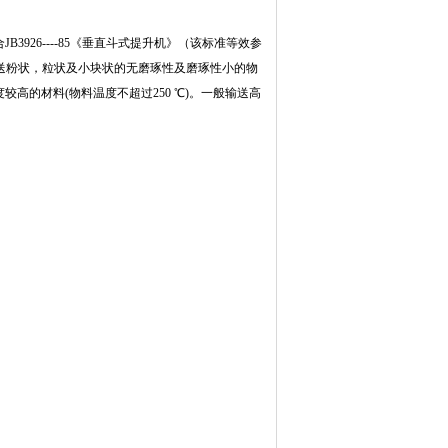
926----85《垂直斗式提升机》（该标准等效参
于输送粉状，粒状及小块状的无磨琢性及磨琢性小的物
的材料(物料温度不超过250 ℃)。一般输送高