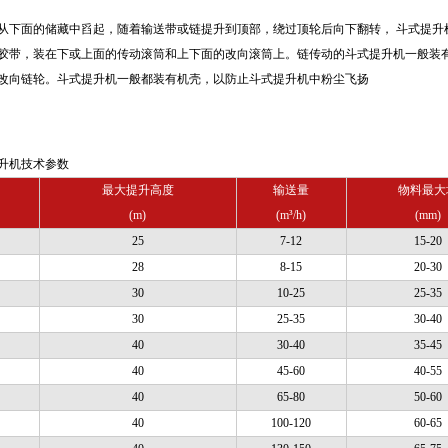
从下面的储藏中舀起，随着输送带或链提升到顶部，绕过顶轮后向下翻转， 斗式提升
胶带，装在下或上面的传动滚筒和上下面的改向滚筒上。链传动的斗式提升机一般装
改向链轮。斗式提升机一般都装有机壳，以防止斗式提升机中粉尘飞扬
升机技术参数
最大提升高度
输送量
物料最大
(m)
(m³/h)
(mm)
25
7-12
15-20
28
8-15
20-30
30
10-25
25-35
30
25-35
30-40
40
30-40
35-45
40
45-60
40-55
40
65-80
50-60
40
100-120
60-65