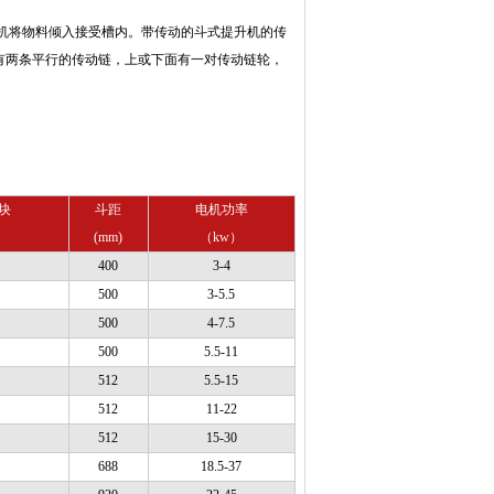
机将物料倾入接受槽内。带传动的斗式提升机的传
有两条平行的传动链，上或下面有一对传动链轮，
块
斗距
电机功率
(mm)
（kw）
400
3-4
500
3-5.5
500
4-7.5
500
5.5-11
512
5.5-15
512
11-22
512
15-30
688
18.5-37