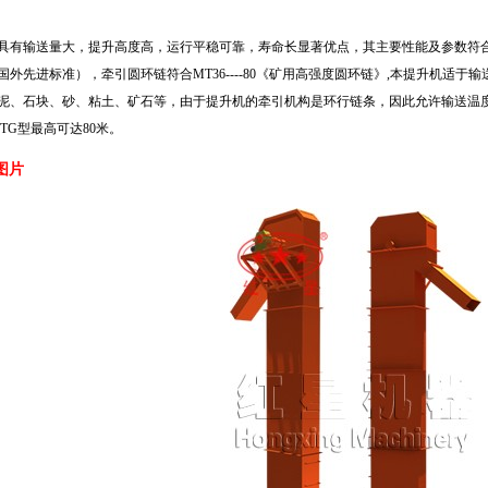
具有输送量大，提升高度高，运行平稳可靠，寿命长显著优点，其主要性能及参数符合JB3
国外先进标准），牵引圆环链符合MT36----80《矿用高强度圆环链》,本提升机适
泥、石块、砂、粘土、矿石等，由于提升机的牵引机构是环行链条，因此允许输送温度较高
.TG型最高可达80米。
图片