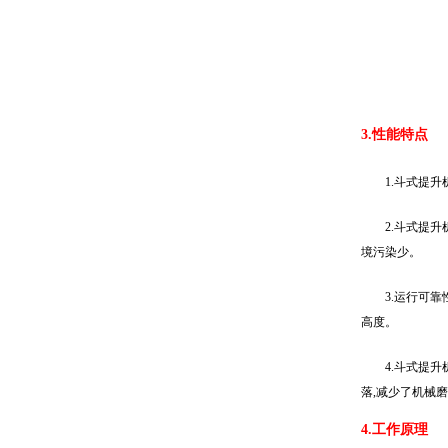
3.性能特点
1.斗式提
2.斗式提
境污染少。
3.运行可
高度。
4.斗式提
落,减少了机械
4.工作原理