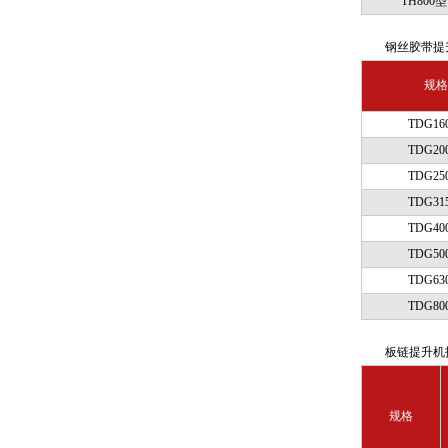
TH800型
钢丝胶带提
规格
TDG16
TDG20
TDG25
TDG31
TDG40
TDG50
TDG63
TDG80
板链提升机
规格