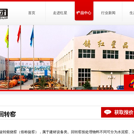
首页
走进红星
产品中心
行业新闻
生
获取报价
回转窑
旋转煅烧窑（俗称旋窑），属于建材设备类。回转窑按处理物料不同可分为水泥窑、