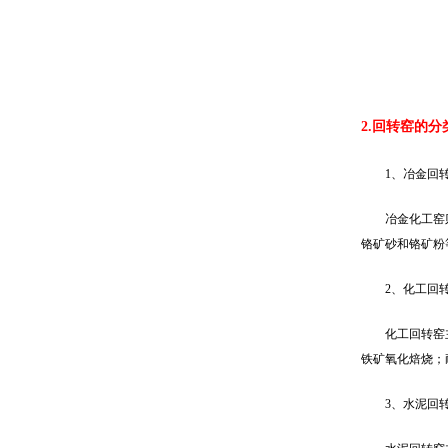
2.回转窑的分
1、冶金回
冶金化工窑
铬矿砂和铬矿粉
2、化工回
化工回转窑
铁矿氧化焙烧；
3、水泥回