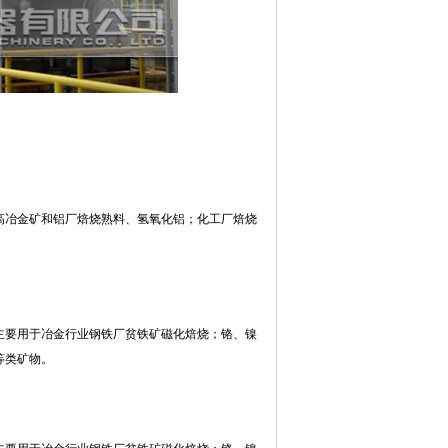
高冶金矿和铝厂焙烧熟料、氢氧化铝；化工厂焙烧
主要用于冶金行业钢铁厂贫铁矿磁化焙烧；铬、镍
等类矿物。