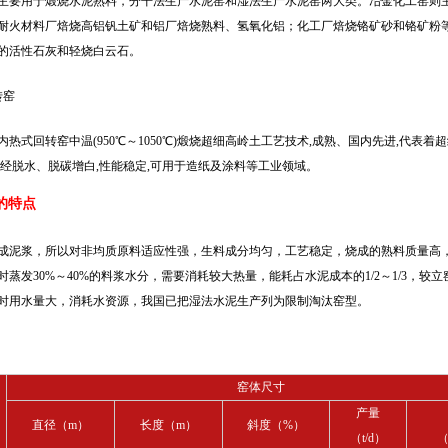
主要用于煅烧水泥熟料，分干法生产水泥窑和湿法生产水泥窑两大类。冶金化工窑则
耐火材料厂焙烧高铝钒土矿和铝厂焙烧熟料、氢氧化铝；化工厂焙烧铬矿砂和铬矿粉
的活性石灰和轻烧白云石。
转窑
内热式回转窑中温(950℃～1050℃)煅烧超细高岭土工艺技术,成熟、国内先进,代表
品经脱水、脱碳增白,性能稳定,可用于造纸及涂料等工业领域。
的特点
成泥浆，所以对非均质原料适应性强，生料成分均匀，工艺稳定，烧成的熟料质量高
时蒸发30%～40%的料浆水分，需要消耗较大热量，能耗占水泥成本的1/2～1/3，
时用水量大，消耗水资源，我国已把湿法水泥生产列为限制淘汰窑型。
窑体尺寸
产量
直径（m）
长度（m）
斜度（%）
（t/d）
（