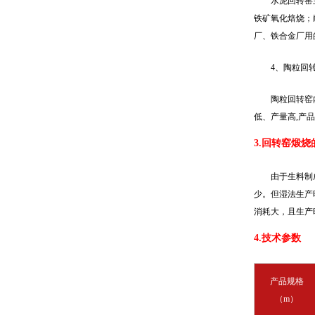
水泥回转窑
铁矿氧化焙烧；
厂、铁合金厂用
4、陶粒回
陶粒回转窑
低、产量高,产
3.回转窑煅烧
由于生料制
少。但湿法生产
消耗大，且生产
4.技术参数
产品规格
（m）