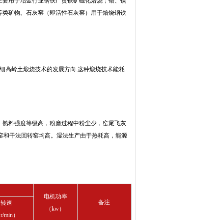
主要用于冶金行业钢铁厂贫铁矿磁化焙烧；铬、镍
等类矿物。石灰窑（即活性石灰窑）用于焙烧钢铁
着超细高岭土煅烧技术的发展方向.这种煅烧技术能耗
，熟料强度等级高，粉磨过程中粉尘少，窑尾飞灰
较立窑和干法回转窑均高。湿法生产由于热耗高，能源
电机功率
备注
转速
（kw）
r/min）