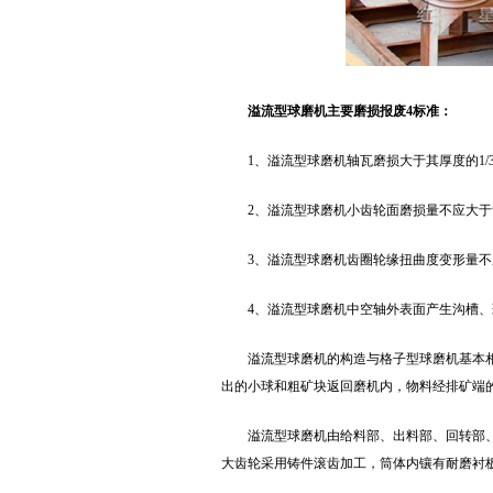
溢流型球磨机主要磨损报废4标准：
1、溢流型球磨机轴瓦磨损大于其厚度的1/
2、溢流型球磨机小齿轮面磨损量不应大于齿
3、溢流型球磨机齿圈轮缘扭曲度变形量不应
4、溢流型球磨机中空轴外表面产生沟槽
溢流型球磨机的构造与格子型球磨机基本
出的小球和粗矿块返回磨机内，物料经排矿端
溢流型球磨机由给料部、出料部、回转部
大齿轮采用铸件滚齿加工，筒体内镶有耐磨衬