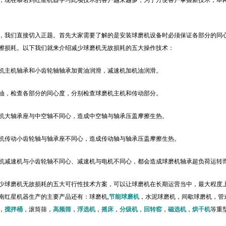
，现在慕名到红星机器学习此项技术的客户越来越多，为了方便客户掌握新技术，本
，我们直接切入正题。首先大家需要了解的是安装球磨机设备时必须保证各部分的同
擦损耗。以下我们就来介绍减少球磨机无故损耗的五大操作技术：
机主机轴承和小齿轮轴轴承加黄油润滑，减速机加机油润滑。
油，检查各部分的同心度，分别检查球磨机主机和传动部分。
机大轴承座与中空轴不同心，造成中空轴与轴承压盖摩擦生热。
机传动小齿轮轴与轴承座不同心，造成传动轴与轴承压盖摩擦生热。
机减速机与小齿轮轴不同心、减速机与电机不同心，都会造成球磨机轴承超负荷运转
少球磨机无故损耗的五大可行性技术方案，可以让球磨机在长期运营当中，最大程度
南红星机器生产的主要产品还有：球磨机,
节能球磨机
，水泥球磨机，间歇球磨机，管
，
搅拌桶
，滚筒筛，
高频筛
，
浮选机
，
摇床
，
分级机
，
回转窑
，
磁选机
，
烘干机
等重