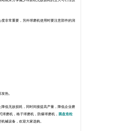
网站就来分享减少球磨机无故损耗的五大可行性技
心度非常重要，另外球磨机使用时要注意部件的润
而发热。
上降低无故损耗，同时间接提高产量，降低企业磨
式球磨机，格子球磨机，防爆球磨机，
圆盘造粒
型机械设备，欢迎大家选购。