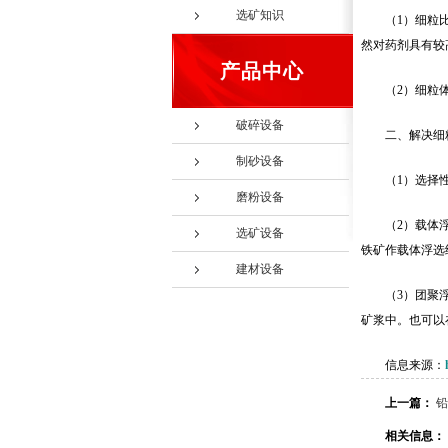
选矿知识
（1）细粒
然对药剂具有较
产品中心
（2）细粒
破碎设备
二、解决细
制砂设备
（1）选择
磨粉设备
（2）载体
选矿设备
铁矿作载体浮选
建材设备
（3）团聚
矿浆中。也可以
信息来源：
上一篇：
铅
相关信息：