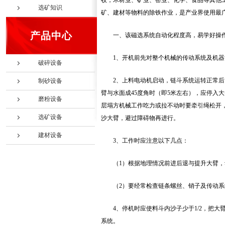
收，木材业、矿业、窑业、化学、食品等其他
选矿知识
矿、建材等物料的除铁作业，是产业界使用最
产品中心
一、该磁选系统自动化程度高，易学好操
1、开机前先对整个机械的传动系统及机
破碎设备
2、上料电动机启动，链斗系统运转正常后
制砂设备
臂与水面成45度角时（即5米左右），应停入
磨粉设备
层塌方机械工作吃力或拉不动时要牵引绳松开
选矿设备
沙大臂，避过障碍物再进行。
建材设备
3、工作时应注意以下几点：
（1）根据地理情况前进后退与提升大臂
（2）要经常检查链条螺丝、销子及传动
4、停机时应使料斗内沙子少于1/2，把
系统。