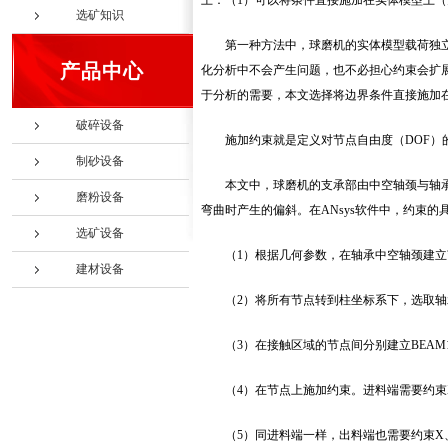
上：（1）可以将条件直接施加在实体模型上（
选矿知识
第一种方法中，球磨机的实体模型载荷独
产品中心
化分析中不会产生问题，也不必担心约束会扩
于分析的需要，本文选择将边界条件直接施加
破碎设备
施加约束就是定义对节点自由度（DOF）的
制砂设备
本文中，球磨机的支承部由中空轴颈与轴
磨粉设备
弯曲时产生的偏斜。在ANsys软件中，约束的
选矿设备
（1）根据几何参数，在轴承中空轴颈建立
建材设备
（2）将所有节点转到柱坐标系下，选取
（3）在接触区域的节点间分别建立BEAM
（4）在节点上施加约束。进料端需要约束X
（5）同进料端一样，出料端也需要约束X、