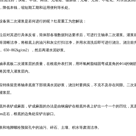
有自流性好，快硬、早强、高强、无缩短、微膨胀；无毒、无害、不老化、对水质及四
，降低本钱，缩短期工期和运用便利等长处。
设备第二次灌浆是若何进行的呢？红星重工为您解说：
位后对其进行具体反省，筒体部各项数据到达要求后，可进行主轴承二次灌浆。灌浆
等清晰洁净，将根底上的油污和灰尘打扫洁净，并用水清洗后即可进行浇注。浇注前
650~862kg/cm2），然后再灌水泥砂浆。
轴承底板二次灌浆层的质量，在根底外表打洞，用环氧树脂锚固弯成直角的Φ14的钢筋。在
将其埋入灌浆层内。
应特殊留意将轴承底座下部填满水泥砂浆，浇注时要捣实，不克不及存在间隙。二次
灌浆层。
底外表铲成麻面，铲成麻面的办法是由钢扁铲在根底外表上铲出一个一个的凹坑，其直径
0mm左右，根底的边角处应铲出缺口。
表和地脚螺栓预留孔中的油污、碎石、土壤、积水等肃清洁净。