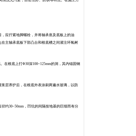
周情况无污染，自密性好、防锈等特点。在施工方
前，应拧紧地脚螺栓，并将轴承座及底板上的油
先在主轴承底板下部凸台和根底槽之间灌注环氧树
根底上打Φ30深100~125mm的洞，其内锚固钢
灌浆层养护后，在根底外表涂刷两遍水玻璃，以防
约30~50mm，凹坑的间隔按地基的巨细而有分