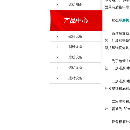
即可运用。 具
选矿知识
面具有质量牢靠
产品中心
那么
球磨机
筒体装置就
破碎设备
污、油漆和铁锈
制砂设备
脂抗压强度知足， 
磨粉设备
为了包管主
选矿设备
筋，二次灌浆时
建材设备
二次灌浆时
油质腐蚀根底和
二次灌浆根
歧，普通为15
设备根底外