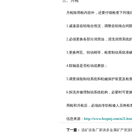
三、月检
月检除周检内容外，还要仔细检查下列项
1.减速器齿轮啮合情况，调整齿轮啮合间
2.必须更换各部分润滑油，清洗润滑系统
3.更换闸瓦、转动稍等，检查制动系统准
4.联轴器是否松动或磨损；
5.调查保险制动系统和机械保护装置及检
6.拆洗并修理制动系统机构，必要时可更
周检和月检后，必须由专职检修人员将检
信息来源：
http://www.hxqmj.com/n21.htm
下一篇：
选矿设备厂家谈多金属矿产资源