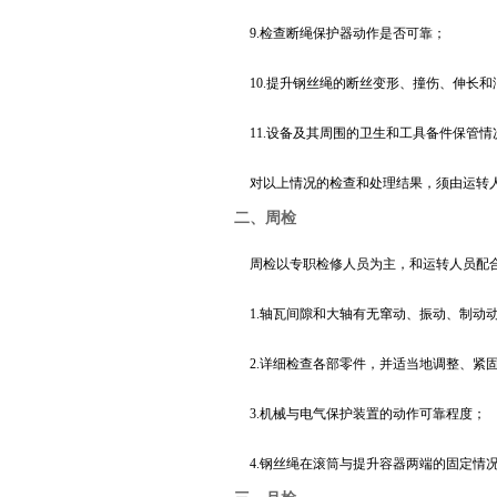
9.检查断绳保护器动作是否可靠；
10.提升钢丝绳的断丝变形、撞伤、伸长和
11.设备及其周围的卫生和工具备件保管情
对以上情况的检查和处理结果，须由运转
二、周检
周检以专职检修人员为主，和运转人员配
1.轴瓦间隙和大轴有无窜动、振动、制动
2.详细检查各部零件，并适当地调整、紧
3.机械与电气保护装置的动作可靠程度；
4.钢丝绳在滚筒与提升容器两端的固定情