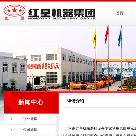
首页
详情介绍
新闻中心
行业新闻
河南红星机械磨粉设备专家利用离散单元
公司新闻