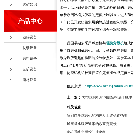
就可获得很大的经济效益，这就要求有精确的
选矿知识
水平，以达到提高产量，降低消耗的目的。磨矿
单参数回路模拟仪表的定值控制以来，进入7
产品中心
80年代已开发出较实用的静态过程控制模型，
统，实现了磨矿生产过程的综合控制和管理。
破碎设备
我国早期多采用球磨机与
螺旋分级机
组成
制砂设备
用了自磨机和砾磨机。因此，多数以球磨机一螺
除介质所引起的检测与控制特点外，其余基本
磨粉设备
时进行“电耳”给矿控制的研究和试验。后者由
选矿设备
用，使磨矿机组长期停留在定值操作或定值自
建材设备
信息来源：
http://www.hxqmj.com/n309.ht
上一篇：
大型球磨机的内部结构设计原理
相关信息：
解剖红星球磨机的构造及正确操作指南
球磨机比破碎速率函数研究现状
磨矿系统怎样控制球磨机