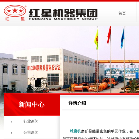
首页
详情介绍
新闻中心
行业新闻
球磨机
磨矿是能量密集的单元作业，在一
公司新闻