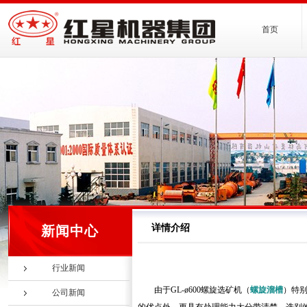
首页
详情介绍
新闻中心
行业新闻
由于GL-ø600螺旋选矿机（
螺旋溜槽
）特
公司新闻