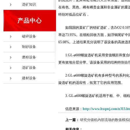
的优点外，更具有处理能力大分带清楚、选别
选矿知识
在有色、黑色、稀有稀贵金属和非金属矿的重选
特别对低品位矿石，
产品中心
如我国的某矿厂的锫矿选矿，含ZrO2 0.
率达73.95%。在细粒回收方面，如浮铜尾矿中回收
破碎设备
65.08%。上述结果充分说明了该设备的高效
制砂设备
1.GL-ø600螺旋选矿机采用变值螺
磨粉设备
更有效地分层分带。该设备采用的结构特别合
选矿设备
2.GL-ø600螺旋选矿机有多种型号的
建材设备
旋选矿机的适应性，拓宽了它的应用范围。
3. GL-ø600螺旋选矿机适用于粗、
信息来源：
http://www.hxqmj.com/n313.ht
上一篇：
研究分级机内部流场的数值模拟
相关信息：