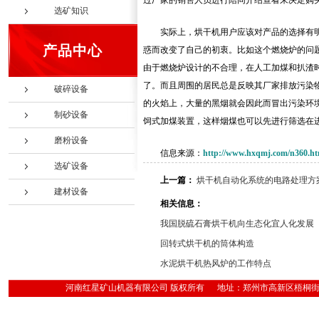
过厂家的销售人员进行陪同介绍查看来决定购
选矿知识
实际上，烘干机用户应该对产品的选择有
产品中心
惑而改变了自己的初衷。比如这个燃烧炉的问
由于燃烧炉设计的不合理，在人工加煤和扒渣
了。而且周围的居民总是反映其厂家排放污染
破碎设备
的火焰上，大量的黑烟就会因此而冒出污染环
制砂设备
饲式加煤装置，这样烟煤也可以先进行筛选在
磨粉设备
信息来源：
http://www.hxqmj.com/n360.ht
选矿设备
上一篇：
烘干机自动化系统的电路处理方
建材设备
相关信息：
我国脱硫石膏烘干机向生态化宜人化发展
回转式烘干机的筒体构造
水泥烘干机热风炉的工作特点
河南红星矿山机器有限公司 版权所有 地址：郑州市高新区梧桐