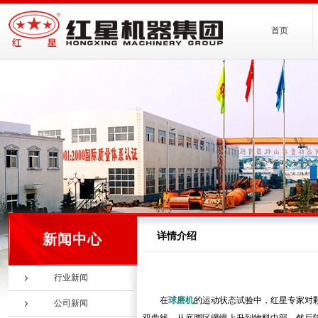
首页
详情介绍
新闻中心
行业新闻
在
球磨机
的运动状态试验中，红星专家对
公司新闻