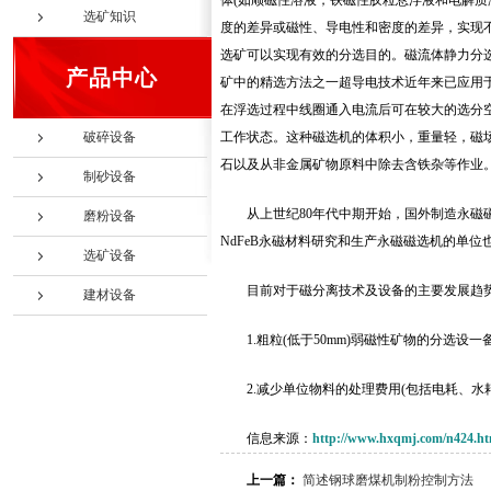
体(如顺磁性溶液，铁磁性胶粒悬浮液和电解质
选矿知识
度的差异或磁性、导电性和密度的差异，实现
选矿可以实现有效的分选目的。磁流体静力分
产品中心
矿中的精选方法之一超导电技术近年来已应用于
在浮选过程中线圈通入电流后可在较大的选分空间内
破碎设备
工作状态。这种磁选机的体积小，重量轻，磁
石以及从非金属矿物原料中除去含铁杂等作业
制砂设备
从上世纪80年代中期开始，国外制造永磁
磨粉设备
NdFeB永磁材料研究和生产永磁磁选机的单位
选矿设备
目前对于磁分离技术及设备的主要发展趋
建材设备
1.粗粒(低于50mm)弱磁性矿物的分选
2.减少单位物料的处理费用(包括电耗、
信息来源：
http://www.hxqmj.com/n424.ht
上一篇：
简述钢球磨煤机制粉控制方法