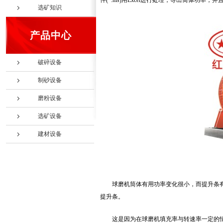
件(*.his)用Excel进行处理，导出筒体
选矿知识
产品中心
破碎设备
制砂设备
磨粉设备
选矿设备
建材设备
球磨机筒体有用功率变化很小，而提升条
提升条。
这是因为在球磨机填充率与转速率一定的