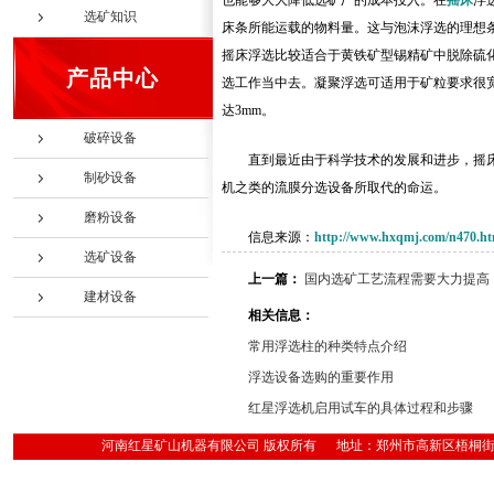
也能够大大降低选矿厂的成本投入。在
摇床
浮
选矿知识
床条所能运载的物料量。这与泡沫浮选的理想
摇床浮选比较适合于黄铁矿型锡精矿中脱除硫
产品中心
选工作当中去。凝聚浮选可适用于矿粒要求很宽的
达3mm。
破碎设备
直到最近由于科学技术的发展和进步，摇
制砂设备
机之类的流膜分选设备所取代的命运。
磨粉设备
信息来源：
http://www.hxqmj.com/n470.ht
选矿设备
上一篇：
国内选矿工艺流程需要大力提高
建材设备
相关信息：
常用浮选柱的种类特点介绍
浮选设备选购的重要作用
红星浮选机启用试车的具体过程和步骤
河南红星矿山机器有限公司 版权所有 地址：郑州市高新区梧桐