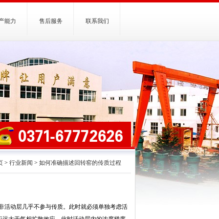
产能力
售后服务
联系我们
页
>
行业新闻
>
如何准确描述回转窑的传质过程
非活动层几乎不参与传质。此时就必须单独考虑活