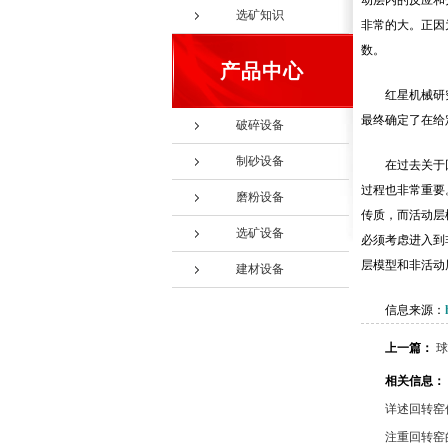
动层内的反应和
选矿知识
非常的大。正因
数。
产品中心
红星机械研
最终确定了在给
破碎设备
制砂设备
在过去关于
过程也非常重要
磨粉设备
传质，而活动层
选矿设备
必须考虑进入到
层模型和非活动
建材设备
信息来源：
上一篇：
球
相关信息：
详述回转窑
注重回转窑