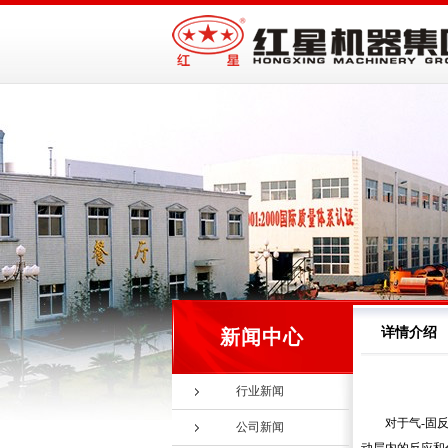
详情介绍
新闻中心
行业新闻
对于气-固
公司新闻