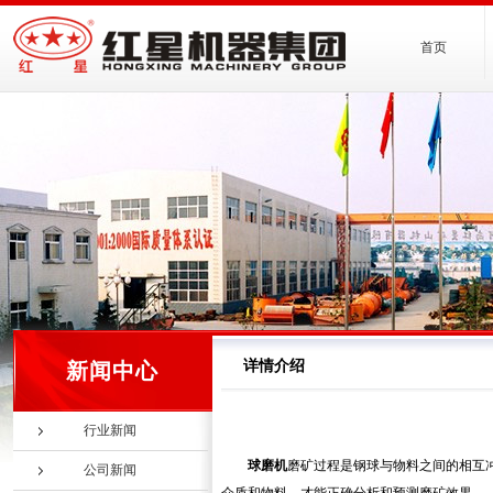
首页
详情介绍
新闻中心
行业新闻
球磨机
磨矿过程是钢球与物料之间的相互
公司新闻