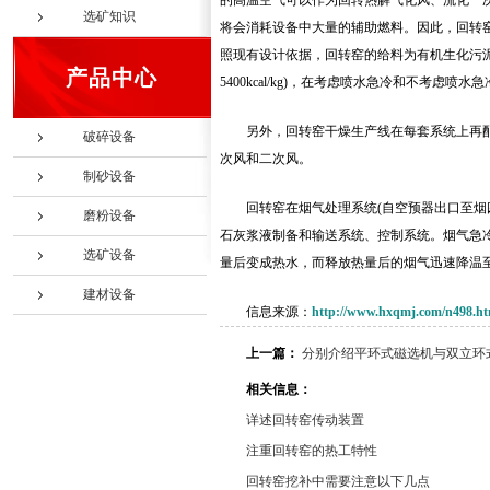
的高温空气可以作为回转热解气化风、流化一
选矿知识
将会消耗设备中大量的辅助燃料。因此，回转
照现有设计依据，回转窑的给料为有机生化污泥(含水量在
产品中心
5400kcal/kg)，在考虑喷水急冷和不考虑喷水
另外，回转窑干燥生产线在每套系统上再
破碎设备
次风和二次风。
制砂设备
回转窑在烟气处理系统(自空预器出口至烟
磨粉设备
石灰浆液制备和输送系统、控制系统。烟气急
选矿设备
量后变成热水，而释放热量后的烟气迅速降温至
建材设备
信息来源：
http://www.hxqmj.com/n498.ht
上一篇：
分别介绍平环式磁选机与双立环
相关信息：
详述回转窑传动装置
注重回转窑的热工特性
回转窑挖补中需要注意以下几点