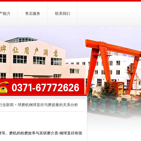
产能力
售后服务
联系我们
行业新闻
>
球磨机钢球直径与磨损量的关系分析
等。磨机的粉磨效率与其研磨介质-钢球直径有很