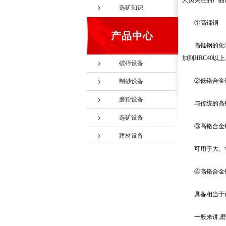
人员关注的产品
选矿知识
①高锰钢
产品中心
高锰钢的化
加到HRC40
破碎设备
②低铬合金
制砂设备
磨粉设备
与传统的高
选矿设备
③高铬合金
建材设备
可用于大、
④高铬合金
具备相当于
一般来讲,