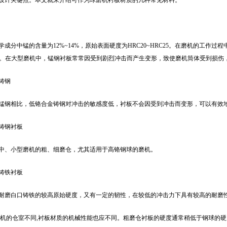
设计关键点。本文就来介绍可作为球磨机衬板材质的几种常见材料。
学成分中锰的含量为12%~14%，原始表面硬度为HRC20~HRC25。在磨机的工作
以上。在大型磨机中，锰钢衬板常常因受到剧烈冲击而产生变形，致使磨机筒体受到损
铸钢
锰钢相比，低铬合金铸钢对冲击的敏感度低，衬板不会因受到冲击而变形，可以有效
铸钢衬板
中、小型磨机的粗、细磨仓，尤其适用于高铬钢球的磨机。
铸铁衬板
耐磨白口铸铁的较高原始硬度，又有一定的韧性，在较低的冲击力下具有较高的耐磨
磨机的仓室不同,衬板材质的机械性能也应不同。粗磨仓衬板的硬度通常稍低于钢球的