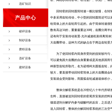
窑、陶粒砂回转窑等。在冶金厂、水泥厂、钢铁
选矿知识
回转窑的回转圆筒转速一般比较慢，在转
产品中心
中多采用齿轮传动，中小型的回转圆筒还可以
给筒体上的大齿轮而引起的。由于筒体转速很
数有高达50的，重量最重达30吨，齿圈分两
破碎设备
还有利于安装传动装置-允许减速机装得离筒
制砂设备
大齿圈带动，这种方式的缺点在于两边齿轮受
磨粉设备
为了使回转窑内筒身所受到的扭矩较均匀
选矿设备
可以避免因大齿圈的自身重量或是其他原因而
种新型齿轮所取代，名为诺维柯夫圆弧齿轮，
建材设备
较大，要直接带动回转窑筒体上的大齿圈就会
安装就会受到影响，而圆弧齿轮减速箱体积小
整体分解窑系统是在20世纪八十年代所
生料，直接被送到回转窑的窑尾所安装的挖料
烟道进到分解炉内参与碳酸钙的反应，之后进
送入回转窑，整体的分解回转窑系统的三次空