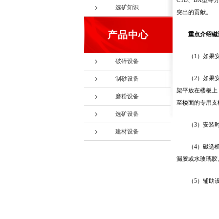
CTB、BX型
选矿知识
突出的贡献。
产品中心
重点介绍磁
（1）如果
破碎设备
（2）如果
制砂设备
架平放在楼板上
磨粉设备
至楼面的专用支柱
选矿设备
（3）安装
建材设备
（4）磁选
漏胶或水玻璃胶
（5）辅助