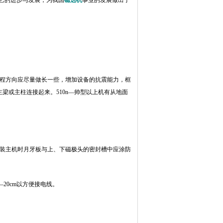
工艺的进步与发展，为我国
磁选机
事业的发展做出了
冲程方向应尽量做长一些，增加设备的抗震能力，框
梁或主柱连接起来。510n—帅型以上机有从地面
拼装主机时月牙板与上、下磁极头的密封槽中应涂防
20cm以方便接电线。