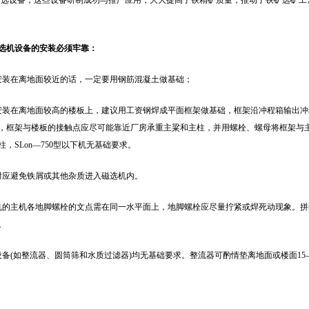
等分选设备，这些设备研制成功与推广应用，大大提高了铁精矿质量，推动了铁矿选矿
选机设备的安装必须牢靠：
安装在离地面较近的话，一定要用钢筋混凝土做基础；
安装在离地面较高的楼板上，建议用工资钢焊成平面框架做基础，框架沿冲程箱输出
，框架与楼板的接触点应尽可能靠近厂房承重主粱和主柱，并用螺栓、螺母将框架与主
，SLon—750型以下机无基础要求。
时应避免铁屑或其他杂质进入磁选机内。
机的主机各地脚螺栓的文点需在同一水平面上，地脚螺栓应尽量拧紧或焊死动现象。
。
设备(如整流器、圆筒筛和水质过滤器)均无基础要求。整流器可酌情垫离地面或楼面15—