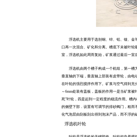
浮选机主要用于选别铜、锌、铅、镍、金
口再一次混合、矿化和分离。槽底下未被叶轮
室，浮选机如此周而复始，矿浆通过最后一室
浮选机由两个槽子构成一个机组，第一槽
垂直轴的下端，垂直轴上部装有皮带轮，由电动
在叶轮的强烈搅拌作用下。矿浆与空气得到充
～6mm处装有盖板，盖板的作用一是当矿浆被
死”叶轮，四是起到一定程度的稳流作用。槽
的侧壁下部．设置有可调节的排砂阀门，粗而
化气泡层由刮板刮出得到泡沫产品，而不浮的
浮选机叶轮
叶轮是浮选机的关键部件，叶轮担负着搅