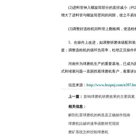
(2)进料管伸入螺旋筒部分的直径减小（约
增大了进料管与螺旋筒壁间的间隙，使之不易
(3)调整好选粉机回料管上翻板阀，使选
5、在操作上改进，如调整研磨体级配和
逝；调整选粉机的循环负荷率，杜绝正压操作
河南作为球磨机生产的重要基地，已成为
式和堵塞问题一直困扰着球磨机客户，着重讲
信息来源：
http://www.hxqmj.com/n597.ht
上一篇：
影响球磨机研磨效果的主要因素
相关信息：
解剖红星球磨机的构造及正确操作指南
球磨机比破碎速率函数研究现状
磨矿系统怎样控制球磨机