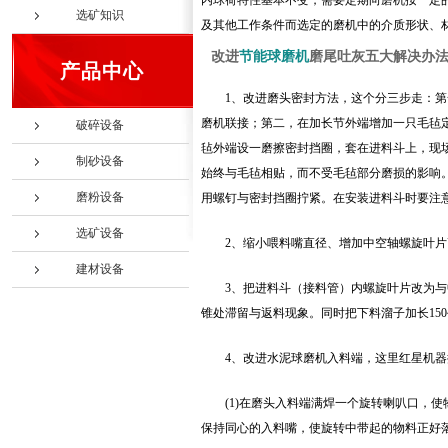
内球荷特性基本不变，需要定期向磨机按一定
选矿知识
及其他工作条件而选定的磨机中的介质形状、
改进
节能球磨机
磨尾吐灰五大解决办法
产品中心
1、改进磨头密封方法，这个分三步走：第
磨机联接；第二，在加长节外端增加一只毛毡定
破碎设备
毡外端设一磨擦密封挡圈，套在进料斗上，现
制砂设备
始终与毛毡相贴，而不受毛毡部分磨损的影响
磨粉设备
用螺钉与密封挡圈拧紧。在安装进料斗时要注意
选矿设备
2、缩小喂料嘴直径、增加中空轴螺旋叶片
建材设备
3、把进料斗（接料管）内螺旋叶片改为
锥处滞留与返料现象。同时把下料溜子加长15
4、改进水泥球磨机入料端，这里红星机
(1)在磨头入料端满焊一个旋转喇叭口，
保持同心的入料嘴，使旋转中带起的物料正好