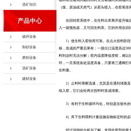
物料将沿着周向翻转同时又沿着轴向从高端向
选矿知识
（煤、原油或天然气）从窑头喷入，在窑尾排
产品中心
在回转窑系统中，在生料出库离开提升输
入一级预热器，又可回生料库。它的作用在回
破碎设备
1）使生料入窑快而可靠。在点火投料阶
制砂设备
移，造成的严重后果有：一级出口温度高达50
料到达时无法分解；窑内温度降低变暗，难以
磨粉设备
环，一旦系统各处温度具备，只要将三通阀打
选矿设备
生料量。
建材设备
2）止料时果断迅速，尤其是在遇到堵塞
续入窑，它们会给再次投料时造成堵塞。
3）有利于生料循环均化，特别是在较长
4）库下生料喂料计量设施实物标定时的必
经过详细的分析与了解，发现此窑型的最