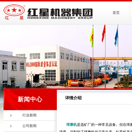
首页
详情介绍
新闻中心
行业新闻
球磨机
是选矿厂的一种常见设备。但在球
公司新闻