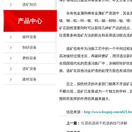
保护领域也日益发挥着重要作用。本文主要分
选矿知识
在有色金属和稀有金属矿产资源中，其金
产品中心
镍、铜—铅—锌—银、钨—锡—钼钼—铋、锂
矿石固然需要同时可以获得几种矿产品的优点
往需要多种选矿方法的联合和采用选冶联合流
破碎设备
制砂设备
选矿也有作为冶炼工艺中的一个中间过程
高冰镍经过缓冷后，再破碎磨矿，用浮选法获
磨粉设备
在我国现代化的贵溪冶炼厂中，冰铜经转炉吹
选矿设备
炼。选矿在其他冶金炉渣的处理方面也有成功
建材设备
总之，国民经济的许多部门都离不开选矿
不断出现，选矿已发展成为一个独立的学科，
围和所发挥的作用也将越来越大。
信息来源：
http://www.hxqmj.com/n621.ht
上一篇：
红星机器烘干机选购技巧讲解