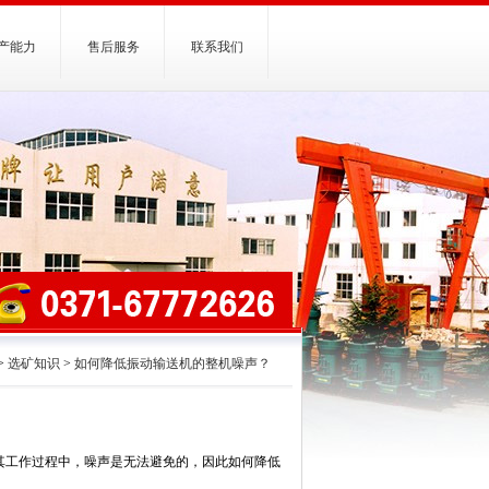
产能力
售后服务
联系我们
>
选矿知识
>
如何降低振动输送机的整机噪声？
其工作过程中，噪声是无法避免的，因此如何降低