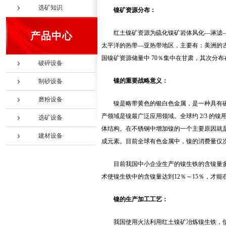
选矿知识
镍矿资源分布：
红土镍矿资源为硫化镍矿岩体风化―淋滤―
产品中心
太平洋的热带―亚热带地区，主要有：美洲的
国镍矿资源储量中 70％集中在甘肃，其次分
破碎设备
镍的重要战略意义：
制砂设备
磨粉设备
镍是略带黄色的银白色金属，是一种具有
产领域是镍最广泛应用领域。全球约 2/3 
选矿设备
体结构。在不锈钢中增加镍的一个主要原因就
建材设备
成元素。目前全球有色金属中，镍的消费量仅次
目前我国中小企业生产的镍生铁的含镍量
术使镍生铁中的含镍量达到12％～15％，才
镍的生产加工工艺：
我国使用火法利用红土镍矿冶炼镍生铁，