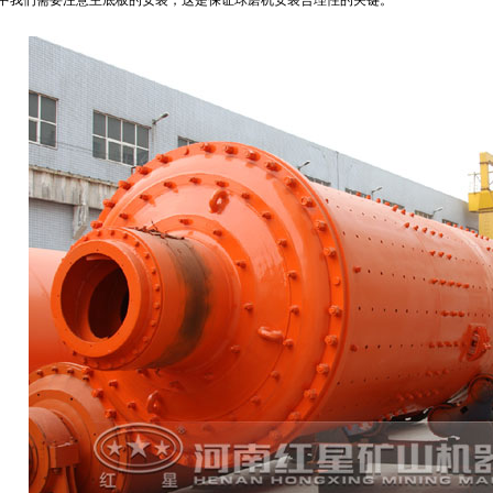
中我们需要注意主底板的安装，这是保证球磨机安装合理性的关键。