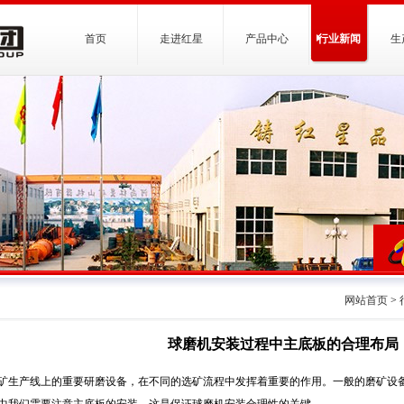
首页
走进红星
产品中心
行业新闻
生
网站首页
>
球磨机安装过程中主底板的合理布局
矿生产线上的重要研磨设备，在不同的选矿流程中发挥着重要的作用。一般的磨矿设