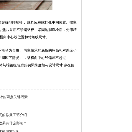
穿好地脚螺栓， 螺栓应在螺栓孔中间位置。按主
，垫片采用不锈钢钢板。紧固地脚螺栓后，先用精
纵横向中心线位置和对角线尺寸。
松动为合格， 两主轴承的底板的标高相对差应小
许出现中间凹下情况） ，纵横向中心线偏差不超过
m， 筒体与端盖组装后的实际跨度如与设计尺寸 存在偏
计的两点关键因素
瓦的修复工艺介绍
效果有什么影响？
比的研究分析