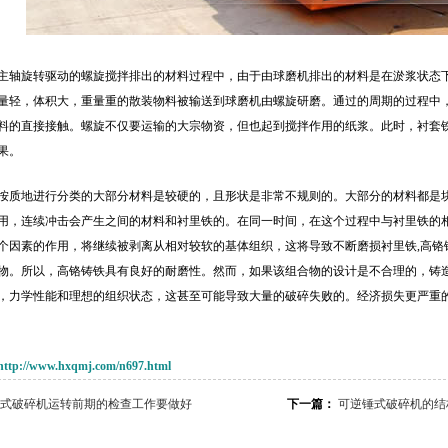
主轴旋转驱动的螺旋搅拌排出的材料过程中，由于由球磨机排出的材料是在淤浆状态
量轻，体积大，重量重的散装物料被输送到球磨机由螺旋研磨。通过的周期的过程中
料的直接接触。螺旋不仅要运输的大宗物资，但也起到搅拌作用的纸浆。此时，衬套
果。
按质地进行分类的大部分材料是较硬的，且形状是非常不规则的。大部分的材料都是
用，连续冲击会产生之间的材料和衬里铁的。在同一时间，在这个过程中与衬里铁的
个因素的作用，将继续被剥离从相对较软的基体组织，这将导致不断磨损衬里铁,高铬
物。所以，高铬铸铁具有良好的耐磨性。然而，如果该组合物的设计是不合理的，铸
，力学性能和理想的组织状态，这甚至可能导致大量的破碎失败的。经济损失更严重
http://www.hxqmj.com/n697.html
式破碎机运转前期的检查工作要做好
下一篇：
可逆锤式破碎机的结