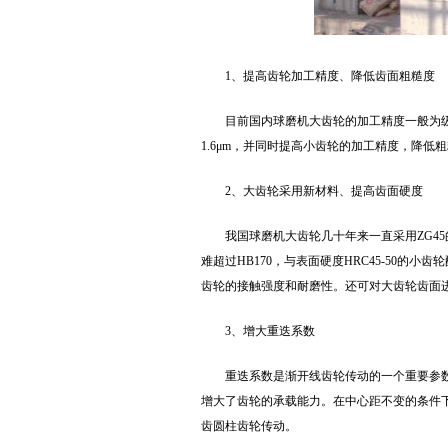
1、提高齿轮加工精度、降低齿面粗糙度
目前国内球磨机大齿轮的加工精度一般为级99-8
1.6μm，并同时提高小齿轮的加工精度，降
2、大齿轮采用新材料、提高齿面硬度
我国球磨机大齿轮几十年来一直采用ZG45
难超过HB170，与表面硬度HRC45-50的小
齿轮的接触强度和耐磨性。还可对大齿轮齿面
3、增大重迭系数
重迭系数是渐开线齿轮传动的一个重要参
增大了齿轮的承载能力。在中心距不变的条件
齿圆柱齿轮传动。