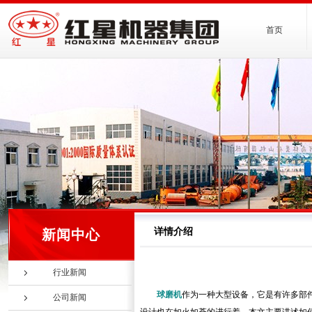
首页
详情介绍
新闻中心
行业新闻
球磨机
作为一种大型设备，它是有许多部
公司新闻