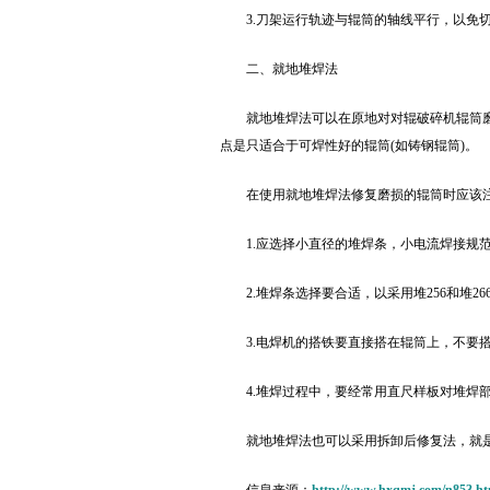
3.刀架运行轨迹与辊筒的轴线平行，以免
二、就地堆焊法
就地堆焊法可以在原地对对辊破碎机辊筒
点是只适合于可焊性好的辊筒(如铸钢辊筒)。
在使用就地堆焊法修复磨损的辊筒时应该
1.应选择小直径的堆焊条，小电流焊接规
2.堆焊条选择要合适，以采用堆256和堆26
3.电焊机的搭铁要直接搭在辊筒上，不要
4.堆焊过程中，要经常用直尺样板对堆焊
就地堆焊法也可以采用拆卸后修复法，就