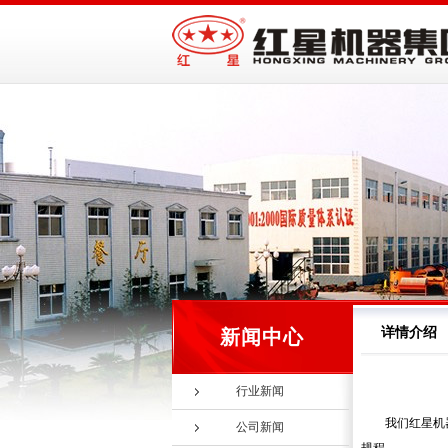
详情介绍
新闻中心
行业新闻
我们红星机
公司新闻