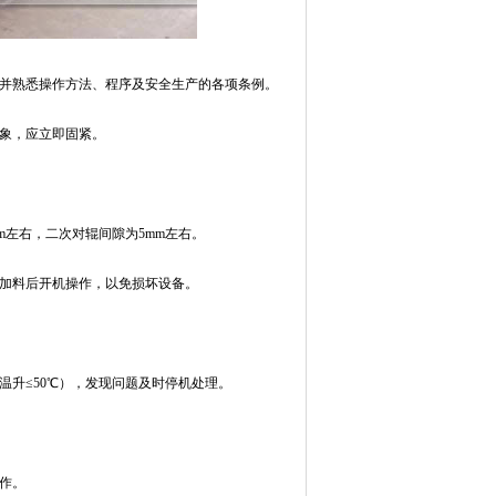
握并熟悉操作方法、程序及安全生产的各项条例。
象，应立即固紧。
m左右，二次对辊间隙为5mm左右。
先加料后开机操作，以免损坏设备。
升≤50℃），发现问题及时停机处理。
作。