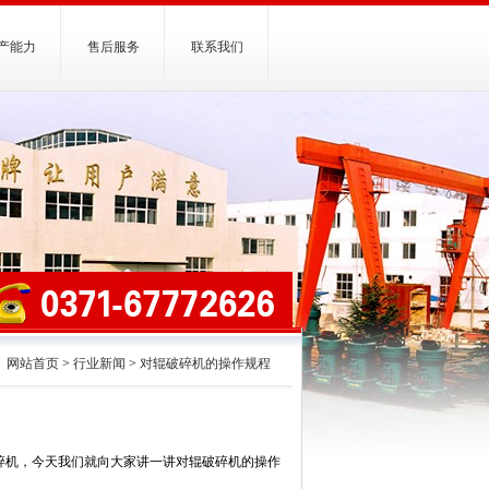
产能力
售后服务
联系我们
网站首页
>
行业新闻
>
对辊破碎机的操作规程
碎机，今天我们就向大家讲一讲对辊破碎机的操作