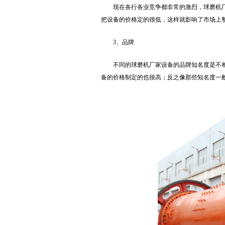
现在各行各业竞争都非常的激烈，球磨机
把设备的价格定的很低，这样就影响了市场上
3、品牌
不同的球磨机厂家设备的品牌知名度是不
备的价格制定的也很高；反之像那些知名度一