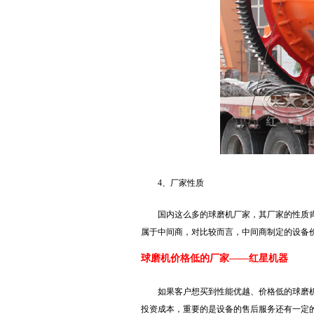
4、厂家性质
国内这么多的球磨机厂家，其厂家的性质
属于中间商，对比较而言，中间商制定的设备
球磨机价格低的厂家——红星机器
如果客户想买到性能优越、价格低的球磨
投资成本，重要的是设备的售后服务还有一定