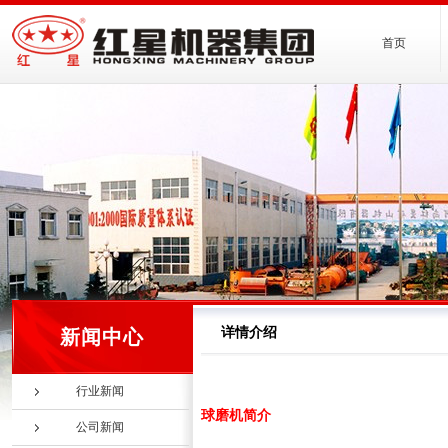
首页
详情介绍
新闻中心
行业新闻
球磨机简介
公司新闻