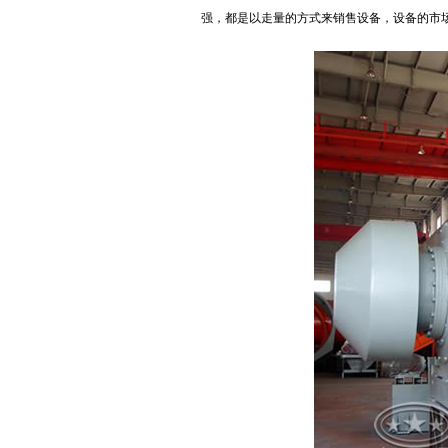
强，都是以走量的方式来销售设备，设备的市