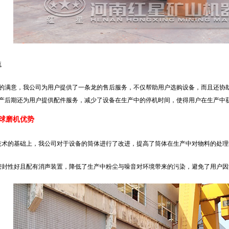
流
的满意，我公司为用户提供了一条龙的售后服务，不仅帮助用户选购设备，而且还协
产后期还为用户提供配件服务，减少了设备在生产中的停机时间，使得用户在生产中
球磨机优势
技术的基础上，我公司对于设备的筒体进行了改进，提高了筒体在生产中对物料的处理
密封性好且配有消声装置，降低了生产中粉尘与噪音对环境带来的污染，避免了用户因