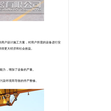
助用户设计施工方案，对用户所需的设备进行安
获得更大经济和社会效益。
能力，增加了设备的产量。
污染环境而导致的停产整修。