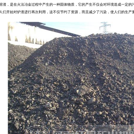
溶渣，是在火法冶金过程中产生的一种固体物质，它的产生不仅会对环境造成一定的
人们开始对炉渣进行再次利用，这不仅节约了资源，而且减少了污染，使人们的生产