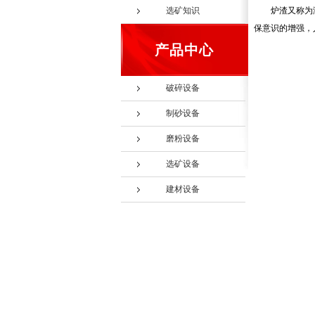
选矿知识
炉渣又称为
保意识的增强，
产品中心
破碎设备
制砂设备
磨粉设备
选矿设备
建材设备