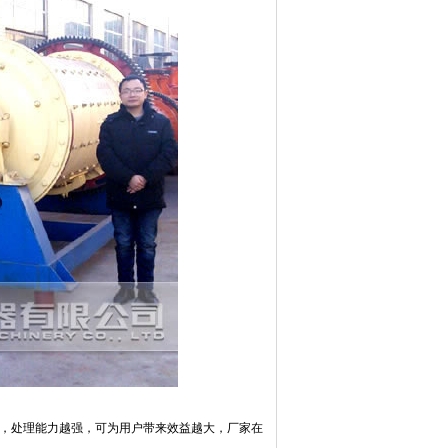
优，处理能力越强，可为用户带来效益越大，厂家在