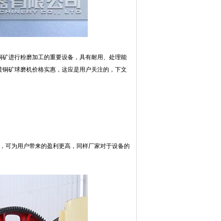
铜矿进行粉磨加工的重要设备，具有耐用、处理能
黄铜矿球磨机价格实惠，这应是用户关注的，下文
好，可为用户带来的盈利更高，同样厂家对于设备的