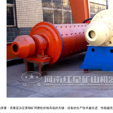
的质量：质量是决定黄铜矿球磨机价格高低的关键，设备的生产技术越先进、性能越