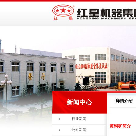
详情介绍
新闻中心
行业新闻
黄铜矿简介
公司新闻