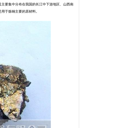
其主要集中分布在我国的长江中下游地区、山西南
是用于炼铜主要的原材料。