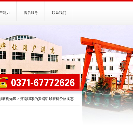
产能力
售后服务
联系我们
球磨机知识
>
河南哪家的黄铜矿球磨机价格实惠