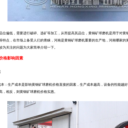
品位偏低，需要进行破碎、选矿等加工，从而提高其品位，黄铜矿球磨机是用于对黄
等特点，在市场上备受人们的青睐，河南是黄铜矿球磨机重要的生产地，河南哪家的
较为关注的问题为大家简单介绍一下。
价格影响因素
素
成本：生产成本是影响黄铜矿球磨机价格直接的因素，生产成本越高，设备的性能越
高，相反，则黄铜矿球磨机价格实惠。