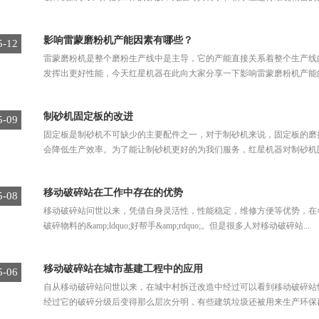
影响雷蒙磨粉机产能因素有哪些？
5-12
雷蒙磨粉机是整个磨粉生产线中是主导，它的产能直接关系着整个生产线
发挥出更好性能，今天红星机器在此向大家分享一下影响雷蒙磨粉机产能的
制砂机固定板的改进
5-09
固定板是制砂机不可缺少的主要配件之一，对于制砂机来说，固定板的磨
会降低生产效率。为了能让制砂机更好的为我们服务，红星机器对制砂机固
移动破碎站在工作中存在的优势
5-08
移动破碎站问世以来，凭借自身灵活性，性能稳定，维修方便等优势，在
破碎物料的&amp;ldquo;好帮手&amp;rdquo;。但是很多人对移动破碎站...
移动破碎站在城市基建工程中的应用
5-06
自从移动破碎站问世以来，在城中村拆迁改造中经过可以看到移动破碎站
经过它的破碎分级后变得那么层次分明，有些建筑垃圾还被用来生产环保再