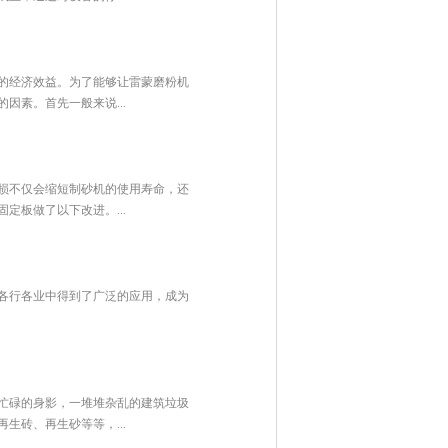
的经济效益。为了能够让雷蒙磨粉机
因素。首先一般来说...
损不仅会缩短制砂机的使用寿命，还
定板做了以下改进。...
各行各业中得到了广泛的应用，成为
忙碌的身影，一堆堆杂乱的建筑垃圾
生砖、再生砂等等，...