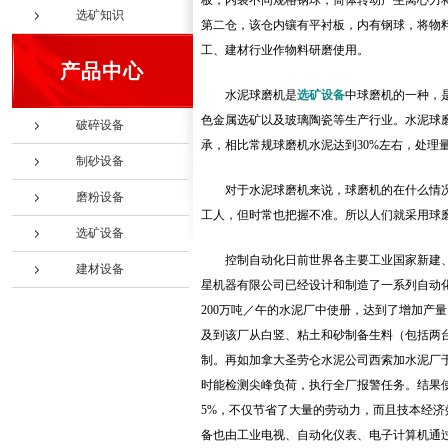
板，内装不同规格钢球，筒体转动产生离心力
选矿知识
第二仓，该仓内镶有平衬板，内有钢球，将物
工、建材行业作物料研磨使用。
产品中心
水泥球磨机是
选矿设备
中球磨机的一种，
色金属选矿以及玻璃陶瓷等生产行业。水泥球
破碎设备
承，相比常规球磨机水泥达到30%左右，处理量
制砂设备
对于水泥球磨机来说，球磨机的在什么情
磨粉设备
工人，但时常也把握不准。所以人们就采用球
选矿设备
控制自动化日前世界各主要工业国家新建
建材设备
星机器有限公司已经设计和制造了一系列自动
200万吨／午的水泥厂中使册，达到了增加产
及到该厂从白竖、粘土和砂制备生料（包括两
制。再如加拿大圣劳仑水泥公司西索加水泥厂于1
时能检测尖峰负荷，执行全厂报警任务。结果使
5%，不仅节省了大量的劳动力，而且技本经济
备也由工业电视、自动化仪表、电子计算机通