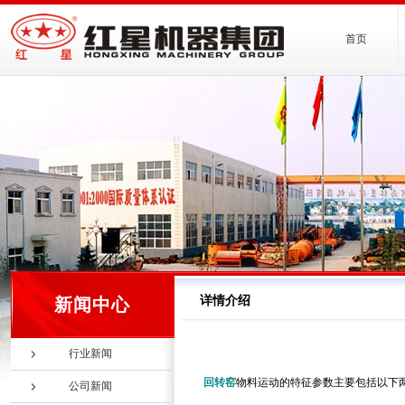
首页
详情介绍
新闻中心
行业新闻
回转窑
物料运动的特征参数主要包括以下
公司新闻