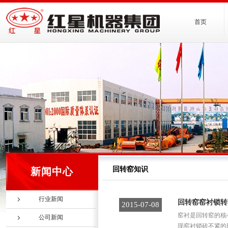
首页
回转窑知识
新闻中心
行业新闻
回转窑窑衬锁转
2015-07-08
窑衬是回转窑的核
公司新闻
现窑衬锁砖不紧的