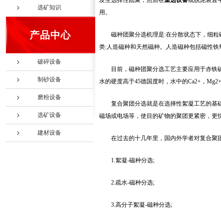
发生选择性团聚，然后在
重选设备
或脱泥装置
选矿知识
用。
产品中心
磁种团聚分选机理是:在分散状态下，细粒
类:人造磁种和天然磁种。人造磁种包括磁性
破碎设备
目前，磁种团聚分选工艺主要应用于赤铁
制砂设备
水的硬度高于45德国度时，水中的Ca2+，M
磨粉设备
复合聚团分选就是在选择性絮凝工艺的基础
选矿设备
磁场或电场等，使目的矿物的聚团更紧密，更
建材设备
在过去的十几年里，国内外学者对复合聚
1.絮凝-磁种分选;
2.疏水-磁种分选;
3.高分子絮凝-磁种分选;